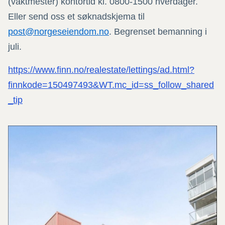
(vaktmester) kontortid kl. 0800-1500 hverdager.
Eller send oss et søknadskjema til
post@norgeseiendom.no
. Begrenset bemanning i
juli.
https://www.finn.no/realestate/lettings/ad.html?
finnkode=150497493&WT.mc_id=ss_follow_shared
_tip