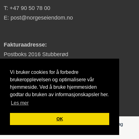
T: +47 90 50 78 00
E: post@norgeseiendom.no
Fakturaadresse:
Postboks 2016 Stubberød
3255 Larvik
Vi bruker cookies for å forbedre
brukeropplevelsen og optimalisere vår
hjemmeside. Ved å bruke hjemmesiden
Ard Group
godtar du bruken av informasjonskapsler her.
Les mer
OK
© 2026 - NorgesEiendom | All Rights Reserved | Lag
hjemmeside for din bedrift med
affy.no