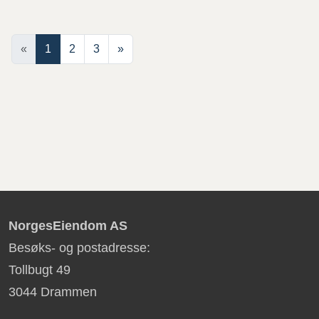
«
1
2
3
»
NorgesEiendom AS
Besøks- og postadresse:
Tollbugt 49
3044 Drammen