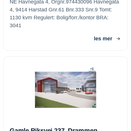
NE Havnegata 4, Orgnr.974430096 Havnegata
4, 9414 Harstad Gnr.61 Bnr.333 Snr.9 Tomt:
1130 kvm Regulert: Bolig/forr./kontor BRA:
3041
les mer
Gamle Riksvei 237, Drammen
Gamle Riksvei 237, Drammen