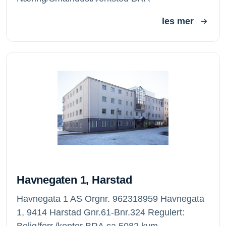
les mer
Havnegaten 1, Harstad
Havnegaten 1, Harstad
Havnegata 1 AS Orgnr. 962318959 Havnegata
1, 9414 Harstad Gnr.61-Bnr.324 Regulert:
Bolig/forr./kontor BRA ca.5082 kvm