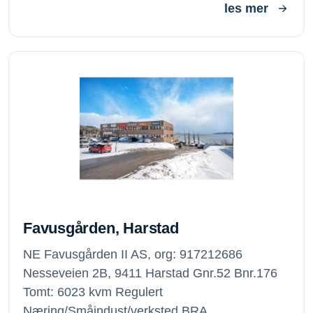
les mer
Favusgården, Harstad
Favusgården, Harstad
NE Favusgården II AS, org: 917212686
Nesseveien 2B, 9411 Harstad Gnr.52 Bnr.176
Tomt: 6023 kvm Regulert
Næring/Småindust/verksted BRA