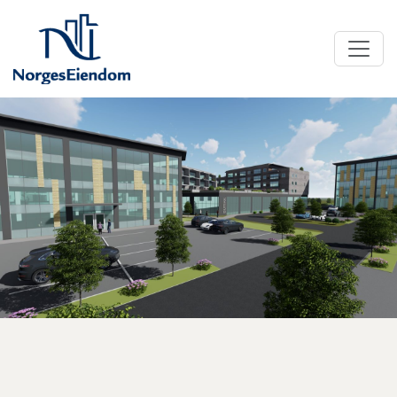
NorgesEiendom
NorgesEiendom forvalter og utvikler eiendommer
innenfor segmentene, handel og kontor, industri og
logistikk.