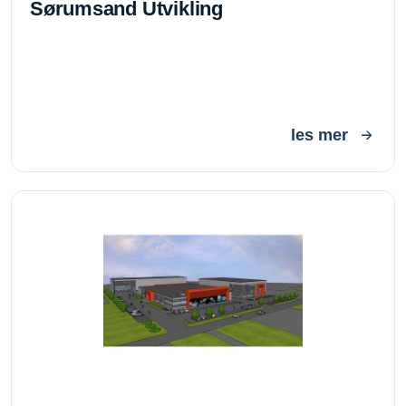
Sørumsand Utvikling
les mer
Gneisveien 13, Sandefjord