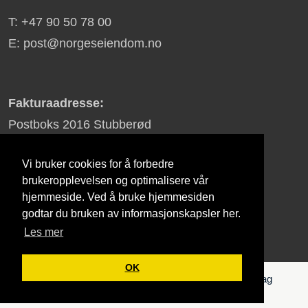
T: +47 90 50 78 00
E: post@norgeseiendom.no
Fakturaadresse:
Postboks 2016 Stubberød
3255 Larvik
Vi bruker cookies for å forbedre
brukeropplevelsen og optimalisere vår
hjemmeside. Ved å bruke hjemmesiden
Ard Group
godtar du bruken av informasjonskapsler her.
Les mer
OK
© 2026 - NorgesEiendom | All Rights Reserved | Lag
hjemmeside for din bedrift med
affy.no