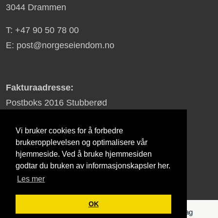
3044 Drammen
T: +47 90 50 78 00
E: post@norgeseiendom.no
Fakturaadresse:
Postboks 2016 Stubberød
3255 Larvik
Vi bruker cookies for å forbedre
brukeropplevelsen og optimalisere vår
hjemmeside. Ved å bruke hjemmesiden
Ard Group
godtar du bruken av informasjonskapsler her.
Les mer
OK
© 2026 - NorgesEiendom | All Rights Reserved | Lag