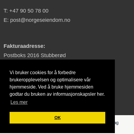
T: +47 90 50 78 00
E: post@norgeseiendom.no
Fakturaadresse:
Postboks 2016 Stubberød
3255 Larvik
Vi bruker cookies for å forbedre
brukeropplevelsen og optimalisere vår
hjemmeside. Ved å bruke hjemmesiden
Ard Group
godtar du bruken av informasjonskapsler her.
Les mer
OK
© 2026 - NorgesEiendom | All Rights Reserved | Lag
hjemmeside for din bedrift med
affy.no